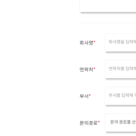
작
S
u
m
m
e
회사명
*
r
n
o
t
연락처
*
e
끝
부서
*
문의경로
*