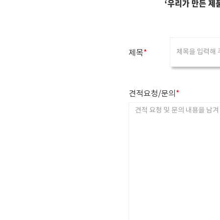
‘우리가 만든 제
제목
*
견적요청/문의
*
S
u
m
m
e
r
n
o
t
e
시