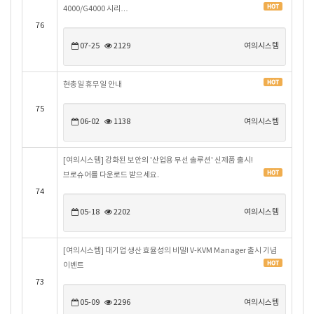
HOT
4000/G4000 시리…
76
07-25
2129
여의시스템
HOT
현충일 휴무일 안내
75
06-02
1138
여의시스템
[여의시스템] 강화된 보안의 '산업용 무선 솔루션' 신제품 출시!
HOT
브로슈어를 다운로드 받으세요.
74
05-18
2202
여의시스템
[여의시스템] 대기업 생산 효율성의 비밀! V-KVM Manager 출시 기념
HOT
이벤트
73
05-09
2296
여의시스템