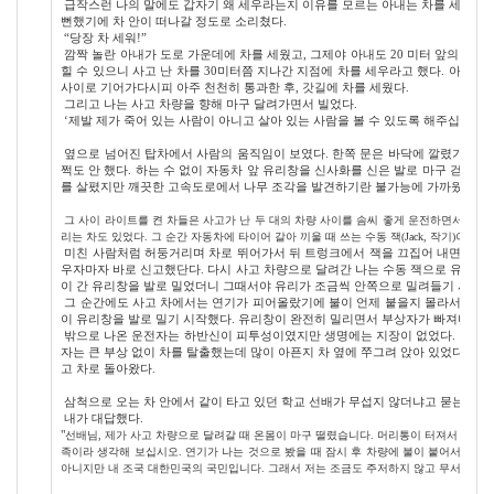
급작스런 나의 말에도 갑자기 왜 세우라는지 이유를 모르는 아내는 차를 세우지 않
뻔했기에 차 안이 떠나갈 정도로 소리쳤다.
“당장 차 세워!”
깜짝 놀란 아내가 도로 가운데에 차를 세웠고, 그제야 아내도 20 미터 앞의 전복
힐 수 있으니 사고 난 차를 30미터쯤 지나간 지점에 차를 세우라고 했다. 아내는
사이로 기어가다시피 아주 천천히 통과한 후, 갓길에 차를 세웠다.
그리고 나는 사고 차량을 향해 마구 달려가면서 빌었다.
‘제발 제가 죽어 있는 사람이 아니고 살아 있는 사람을 볼 수 있도록 해주십시오.’
옆으로 넘어진 탑차에서 사람의 움직임이 보였다. 한쪽 문은 바닥에 깔렸기에 운
쩍도 안 했다. 하는 수 없이 자동차 앞 유리창을 신사화를 신은 발로 마구 걷어찼
를 살폈지만 깨끗한 고속도로에서 나무 조각을 발견하기란 불가능에 가까웠다.
그 사이 라이트를 켠 차들은 사고가 난 두 대의 차량 사이를 솜씨 좋게 운전하면서 빠
리는 차도 있었다. 그 순간 자동차에 타이어 갈아 끼울 때 쓰는 수동 잭(Jack, 작기)이 생각
미친 사람처럼 허둥거리며 차로 뛰어가서 뒤 트렁크에서 잭을 끄집어 내면서 아내에
우자마자 바로 신고했단다. 다시 사고 차량으로 달려간 나는 수동 잭으로 유리창을
이 간 유리창을 발로 밀었더니 그때서야 유리가 조금씩 안쪽으로 밀려들기 시작했
그 순간에도 사고 차에서는 연기가 피어올랐기에 불이 언제 붙을지 몰라서 마음은
이 유리창을 발로 밀기 시작했다. 유리창이 완전히 밀리면서 부상자가 빠져나올 
밖으로 나온 운전자는 하반신이 피투성이였지만 생명에는 지장이 없었다. 안전을 확
자는 큰 부상 없이 차를 탈출했는데 많이 아픈지 차 옆에 쭈그려 앉아 있었다. 
고 차로 돌아왔다.
삼척으로 오는 차 안에서 같이 타고 있던 학교 선배가 무섭지 않더냐고 묻는다.
내가 대답했다.
"
선배님, 제가 사고 차량으로 달려갈 때 온몸이 마구 떨렸습니다. 머리통이 터져서 죽어 있
족이라 생각해 보십시오. 연기가 나는 것으로 봤을 때 잠시 후 차량에 불이 붙어서 타 
아니지만 내 조국 대한민국의 국민입니다. 그래서 저는 조금도 주저하지 않고 무서움에 