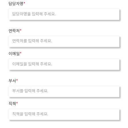
o
담당자명
*
t
e
끝
연락처
*
이메일
*
부서
*
직책
*